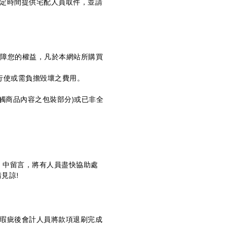
於約定時間提供宅配人員取件，並請
保障您的權益，凡於本網站所購買
行使或需負擔毀壞之費用。
接觸商品內容之包裝部分)或已非全
訊 』中留言，將有人員盡快協助處
見諒!
無瑕疵後會計人員將款項退刷完成