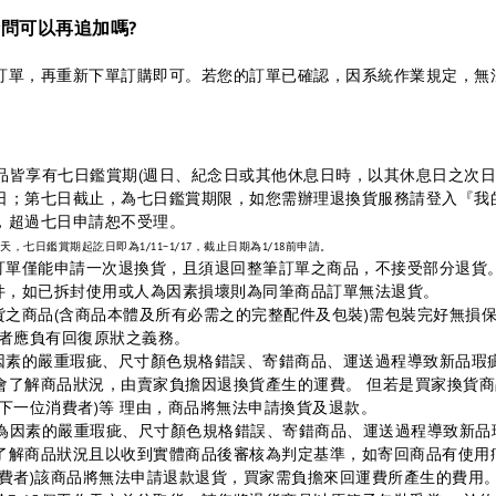
請問可以再追加嗎?
訂單，再重新下單訂購即可。若您的訂單已確認，因系統作業規定，無
商品皆享有七日鑑賞期(週日、紀念日或其他休息日時，以其休息日之次日
日；第七日截止，為七日鑑賞期限，如您需辦理退換貨服務請登入『我
，超過七日申請恕不受理。
，七日鑑賞期起訖日即為1/11~1/17，截止日期為1/18前申請。
筆訂單僅能申請一次退換貨，且須退回整筆訂單之商品，不接受部分退貨
配件，如已拆封使用或人為因素損壞則為同筆商品訂單無法退貨。
貨之商品(含商品本體及所有必需之的完整配件及包裝)需包裝完好無損
費者應負有回復原狀之義務。
為因素的嚴重瑕疵、尺寸顏色規格錯誤、寄錯商品、運送過程導致新品瑕
會了解商品狀況，由賣家負擔因退換貨產生的運費。 但若是買家換貨
下一位消費者)等 理由，商品將無法申請換貨及退款。
非人為因素的嚴重瑕疵、尺寸顏色規格錯誤、寄錯商品、運送過程導致新
了解商品狀況且以收到實體商品後審核為判定基準，如寄回商品有使用
消費者)該商品將無法申請退款退貨，買家需負擔來回運費所產生的費用