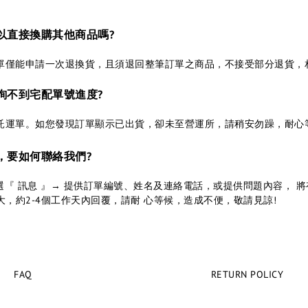
可以直接換購其他商品嗎?
單僅能申請一次退換貨，且須退回整筆訂單之商品，不接受部分退貨，相
查詢不到宅配單號進度?
託運單。如您發現訂單顯示已出貨，卻未至營運所，請稍安勿躁，耐心
題，要如何聯絡我們?
點選『 訊息 』→ 提供訂單編號、姓名及連絡電話，或提供問題內容， 
大，約2-4個工作天內回覆，請耐 心等候，造成不便，敬請見諒!
FAQ
RETURN POLICY