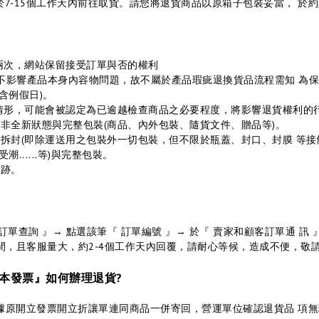
並於7-15個工作天內前往取貨。請您將退貨商品以原箱子包裝妥當， 
兩次，網站保留接受訂單與否的權利
因不影響產品本身內容物問題，故不屬於產品瑕疵退換貨品流程需知 為
含例假日)。
列情形，可能會被認定為已逾越檢查商品之必要程度，將影響退貨權利的
品已非全新狀態與完整包裝(商品、內外包裝、隨貨文件、贈品等)。
品已拆封(即除運送用之包裝外一切包裝，但不限於瓶蓋、封口、封膜 等
......等)與完整包裝。
痕跡。
 訂單查詢 』→ 點選該筆『 訂單編號 』→ 於『 賣家和顧客訂單通 
間，且客服量大，約2-4個工作天內回覆，請耐心等候，造成不便，敬請
戶紙本發票』如何辦理退貨?
據原開立發票開立折讓單連同商品一併寄回，營運單位確認退貨品 項