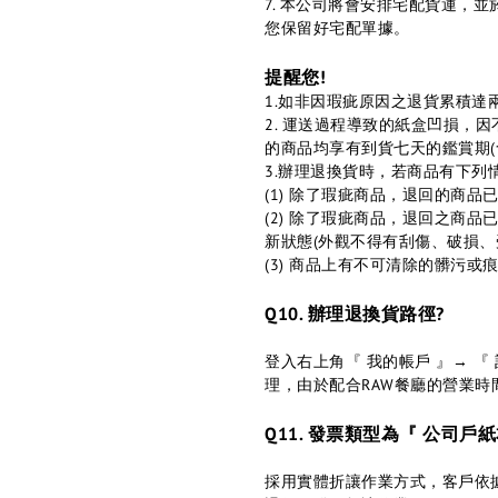
7. 本公司將會安排宅配貨運，
您保留好宅配單據。
提醒您!
1.如非因瑕疵原因之退貨累積達
2. 運送過程導致的紙盒凹損，
的商品均享有到貨七天的鑑賞期(
3.辦理退換貨時，若商品有下
(1) 除了瑕疵商品，退回的商
(2) 除了瑕疵商品，退回之商
新狀態(外觀不得有刮傷、破損、受潮
(3) 商品上有不可清除的髒污或
Q10. 辦理退換貨路徑?
登入右上⻆『 我的帳戶 』→ 『
理，由於配合RAW餐廳的營業時
Q11. 發票類型為『 公司
採用實體折讓作業方式，客戶依