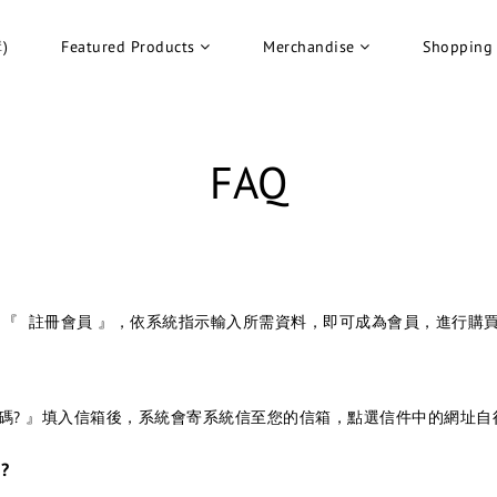
)
Featured Products
Merchandise
Shopping
FAQ
→『
註冊會員
』，依系統指示輸入所需資料，即可成為會員，進行購
碼? 』填入信箱後，系統會寄系統信至您的信箱，點選信件中的網址自
?