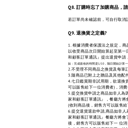
Q8. 訂購時忘了加購商品，
若訂單尚未確認前，可自行取消
Q9. 退換貨之定義?
1. 根據消費者保護法之規定，
以收受商品次日開始算起至第一
和顧客訂單通訊』提出退貨申請
如：完成簽收的時間是1/10，隔日開始計算一天
2.不受理不同商品之換貨及每
3.隨商品已附上之贈品及其他
4.七日鑑賞期非試用期，欲退換
可以販售給下一位消費者)，消
5.提交換貨申請之商品如非人
家和顧客訂單通訊』，餐廳方將
(收到商品後，銷售方可以販售給
6.提交退貨退款申請,商品如
家和顧客訂單通訊』餐廳方將會
後，銷售方可以販售給下一 位