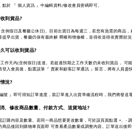
點於 『 個人資訊 』中編輯資料/修改會員密碼即可。
以收到貨品?
達( 含例假日及餐廳公休日)。目前出貨日為每週三，若您有急需的商品
排提早出貨，餐廳仍保有最終解 釋權和增修權，並得依並得依實際狀
多久可以收到貨品?
個工作天內(含例假日)送達。若超過預期之工作天數仍未收到貨品， 可
請登入會員後，點選該筆『 賣家和顧客訂單通訊 』留言，將有人員盡
情況?
單編號 』即可得知訂單進度，當訂單進入出貨準備流程時，我們將發送
以取消、修改商品數量、付款方式、送貨地址?
訂購內容及數量。若同一商品想要更改數量，可於該頁面點選 +、- 
的商品後回到購物車頁面即 可查看產品數量或調整內容。訂單送出後